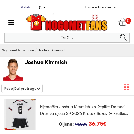
Valuta:
Korisnički račun
€
0
Traži...
Nogometfans.com
Joshua Kimmich
Joshua Kimmich
Poboljšaj pretragu
Njemačka Joshua Kimmich #6 Replike Domaci
Dres za djecu SP 2026 Kratak Rukav (+ Kratke
hlače)
36.75€
Cijena:
91.88€