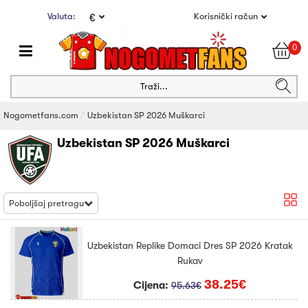
Valuta:
Korisnički račun
€
0
Traži...
Nogometfans.com
Uzbekistan SP 2026 Muškarci
Uzbekistan SP 2026 Muškarci
Poboljšaj pretragu
Uzbekistan Replike Domaci Dres SP 2026 Kratak
Rukav
38.25€
Cijena:
95.63€