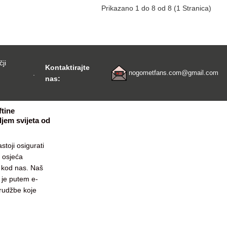
Prikazano 1 do 8 od 8 (1 Stranica)
čji
Kontaktirajte
.
nogometfans.com@gmail.com
nas:
tine
jem svijeta od
stoji osigurati
c osjeća
e kod nas. Naš
 je putem e-
arudžbe koje