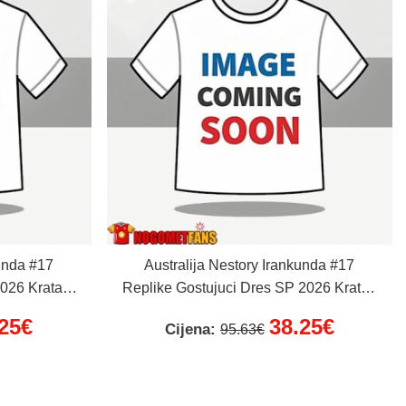
kunda #17
Australija Nestory Irankunda #17
026 Kratak
Replike Gostujuci Dres SP 2026 Kratak
Rukav
.25€
38.25€
Cijena:
95.63€