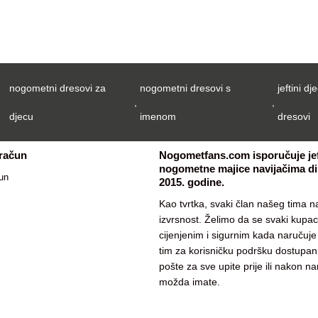
nogometni dresovi za
nogometni dresovi s
jeftini dje
,
,
djecu
imenom
dresovi
 račun
Nogometfans.com isporučuje jef
nogometne majice navijačima dil
un
2015. godine.
Kao tvrtka, svaki član našeg tima na
izvrsnost. Želimo da se svaki kupa
cijenjenim i sigurnim kada naručuj
tim za korisničku podršku dostupan
pošte za sve upite prije ili nakon n
možda imate.