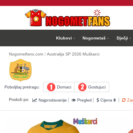
Klubovi
Nogometaš
Dječji
Nogometfans.com
Australija SP 2026 Muškarci
Poboljšaj pretragu:
Domaci
Gostujuci
Posloži po:
Najprodavanije
Pregled
Cijena
Za