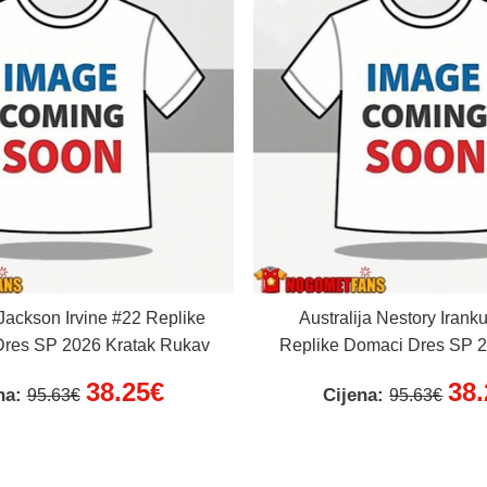
 Jackson Irvine #22 Replike
Australija Nestory Iran
Dres SP 2026 Kratak Rukav
Replike Domaci Dres SP 2
Rukav
38.25€
38
na:
Cijena:
95.63€
95.63€