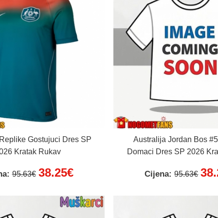
 Replike Gostujuci Dres SP
Australija Jordan Bos #
026 Kratak Rukav
Domaci Dres SP 2026 Kra
38.25€
38
na:
Cijena:
95.63€
95.63€