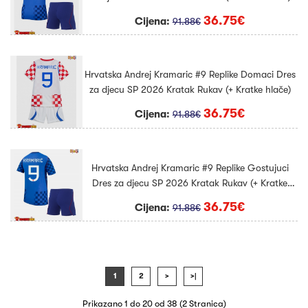
36.75€
Cijena:
91.88€
Hrvatska Andrej Kramaric #9 Replike Domaci Dres
za djecu SP 2026 Kratak Rukav (+ Kratke hlače)
36.75€
Cijena:
91.88€
Hrvatska Andrej Kramaric #9 Replike Gostujuci
Dres za djecu SP 2026 Kratak Rukav (+ Kratke
hlače)
36.75€
Cijena:
91.88€
1
2
>
>|
Prikazano 1 do 20 od 38 (2 Stranica)