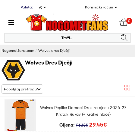
Valuta:
Korisnički račun
€
0
Traži...
Nogometfans.com
Wolves dres Dječji
Wolves Dres Dječji
Poboljšaj pretragu
Wolves Replike Domaci Dres za djecu 2026-27
Kratak Rukav (+ Kratke hlače)
29.45€
Cijena:
96.13€