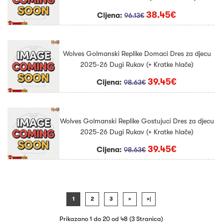
38.45€
Cijena:
96.13€
Wolves Golmanski Replike Domaci Dres za djecu
2025-26 Dugi Rukav (+ Kratke hlače)
39.45€
Cijena:
98.63€
Wolves Golmanski Replike Gostujuci Dres za djecu
2025-26 Dugi Rukav (+ Kratke hlače)
39.45€
Cijena:
98.63€
1
2
3
>
>|
Prikazano 1 do 20 od 48 (3 Stranica)