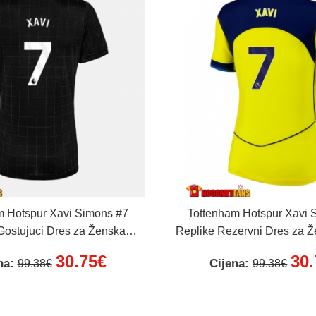
m Hotspur Xavi Simons #7
Tottenham Hotspur Xavi 
Gostujuci Dres za Ženska
Replike Rezervni Dres za 
25-26 Kratak Rukav
26 Kratak Ruka
30.75€
30
na:
Cijena:
99.38€
99.38€