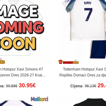
m Hotspur Xavi Simons #7
Tottenham Hotspur Xavi 
zervni Dres 2026-27 Kratak
Replike Domaci Dres za dj
Rukav
Kratak Rukav (+ Kratke
30.95€
29
na:
Cijena:
99.88€
96.13€