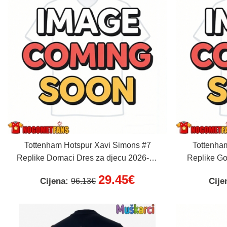
Tottenham Hotspur Xavi Simons #7
Tottenha
Replike Domaci Dres za djecu 2026-27
Replike Go
Kratak Rukav (+ Kratke hlače)
27 Krata
29.45€
Cijena:
Cije
96.13€