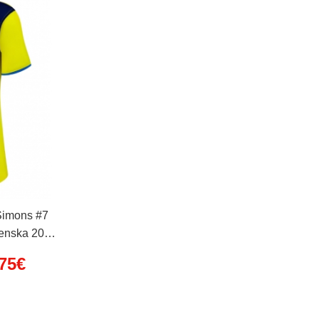
Simons #7
Ženska 2025-
v
.75€