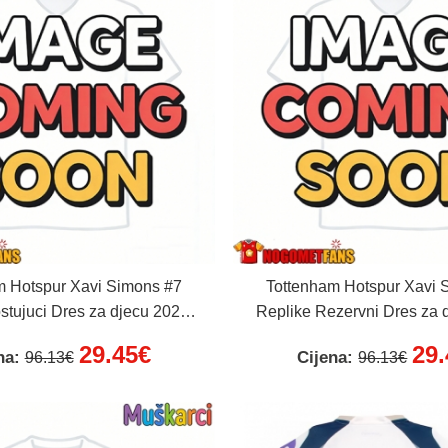
m Hotspur Xavi Simons #7
Tottenham Hotspur Xavi 
stujuci Dres za djecu 2026-
Replike Rezervni Dres za 
k Rukav (+ Kratke hlače)
27 Kratak Rukav (+ Krat
29.45€
29
na:
Cijena:
96.13€
96.13€