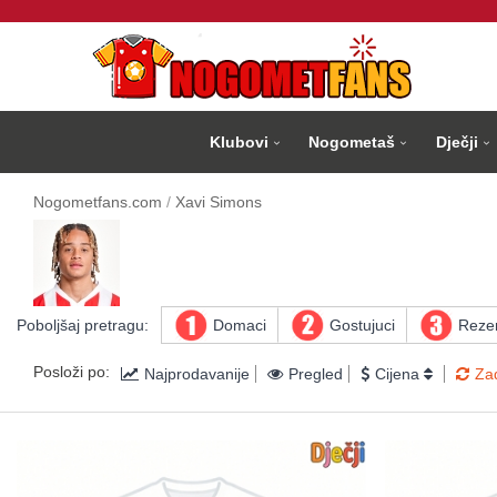
Klubovi
Nogometaš
Dječji
Nogometfans.com
Xavi Simons
Poboljšaj pretragu:
Domaci
Gostujuci
Rezer
Posloži po:
Najprodavanije
Pregled
Cijena
Za