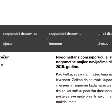
nogometni dresovi za
nogometni dresovi s
jeftini dje
,
,
djecu
imenom
dresovi
 račun
Nogometfans.com isporučuje jef
nogometne majice navijačima dil
un
2015. godine.
Kao tvrtka, svaki član našeg tima na
izvrsnost. Želimo da se svaki kupa
cijenjenim i sigurnim kada naručuj
tim za korisničku podršku dostupan
pošte za sve upite prije ili nakon n
možda imate.