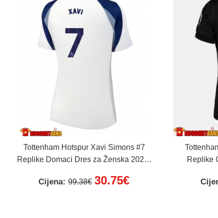
Tottenham Hotspur Xavi Simons #7
Tottenha
Replike Domaci Dres za Ženska 2025-
Replike 
26 Kratak Rukav
20
30.75€
Cijena:
Cije
99.38€