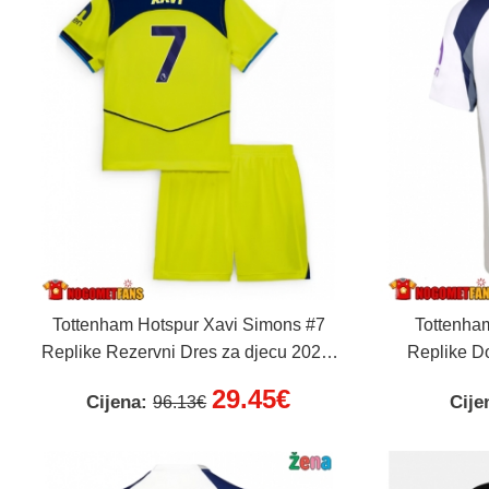
Tottenham Hotspur Xavi Simons #7
Tottenha
Replike Rezervni Dres za djecu 2025-
Replike D
26 Kratak Rukav (+ Kratke hlače)
29.45€
Cijena:
Cije
96.13€