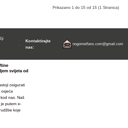
Prikazano 1 do 15 od 15 (1 Stranica)
čji
Kontaktirajte
.
nogometfans.com@gmail.com
nas:
tine
jem svijeta od
stoji osigurati
c osjeća
e kod nas. Naš
 je putem e-
arudžbe koje