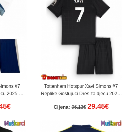
Simons #7
Tottenham Hotspur Xavi Simons #7
ecu 2025-26
Replike Gostujuci Dres za djecu 2025-
 hlače)
26 Kratak Rukav (+ Kratke hlače)
.45€
29.45€
Cijena:
96.13€