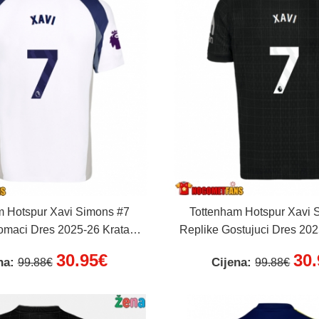
m Hotspur Xavi Simons #7
Tottenham Hotspur Xavi 
omaci Dres 2025-26 Kratak
Replike Gostujuci Dres 202
Rukav
Rukav
30.95€
30
na:
Cijena:
99.88€
99.88€