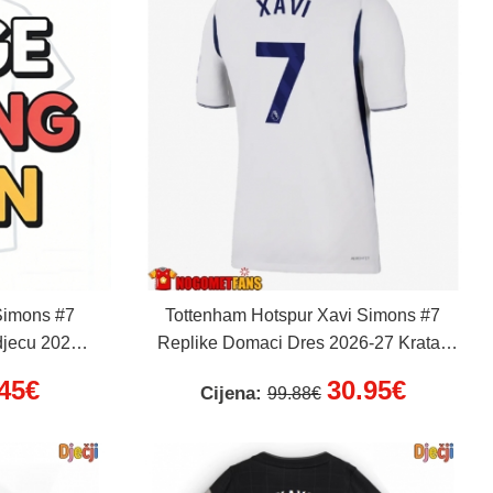
Simons #7
Tottenham Hotspur Xavi Simons #7
djecu 2026-
Replike Domaci Dres 2026-27 Kratak
ke hlače)
Rukav
.45€
30.95€
Cijena:
99.88€