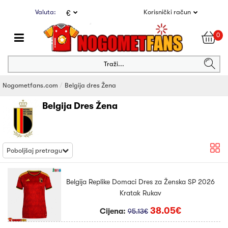
Valuta:
Korisnički račun
€
0
Traži...
Nogometfans.com
Belgija dres Žena
Belgija Dres Žena
Poboljšaj pretragu
Belgija Replike Domaci Dres za Ženska SP 2026
Kratak Rukav
38.05€
Cijena:
95.13€