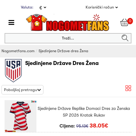
Valuta:
Korisnički račun
€
0
Traži...
Nogometfans.com
Sjedinjene Države dres Žena
Sjedinjene Države Dres Žena
Poboljšaj pretragu
Sjedinjene Države Replike Domaci Dres za Ženska
SP 2026 Kratak Rukav
38.05€
Cijena:
95.13€