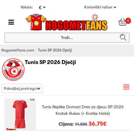
Valuta:
Korisnički račun
€
0
Traži...
Nogometfans.com
Tunis SP 2026 Dječji
Tunis SP 2026 Dječji
Poboljšaj pretragu
Tunis Replike Domaci Dres za djecu SP 2026
Kratak Rukav (+ Kratke hlače)
36.75€
Cijena:
91.88€