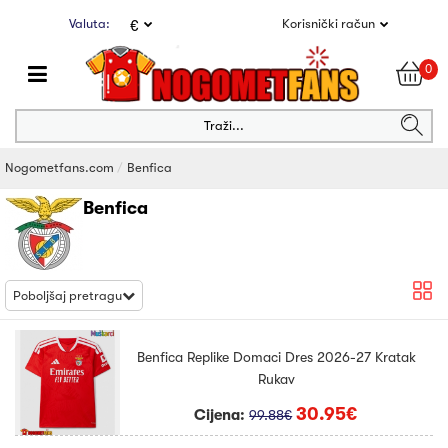
Valuta:
Korisnički račun
€
0
Traži...
Nogometfans.com
Benfica
Benfica
Poboljšaj pretragu
Benfica Replike Domaci Dres 2026-27 Kratak
Rukav
30.95€
Cijena:
99.88€