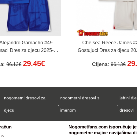
Alejandro Garnacho #49
Chelsea Reece James #2
aci Dres za djecu 2025-26
Gostujuci Dres za djecu 20
Rukav (+ Kratke hlače)
Rukav (+ Kratke hl
29.45€
29
na:
Cijena:
96.13€
96.13€
nogometni dresovi za
nogometni dresovi s
jeftini dje
,
,
djecu
imenom
dresovi
 račun
Nogometfans.com isporučuje jef
nogometne majice navijačima dil
un