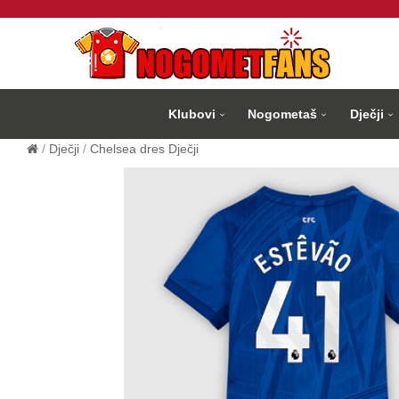
Klubovi
Nogometaš
Dječji
Dječji
Chelsea dres Dječji