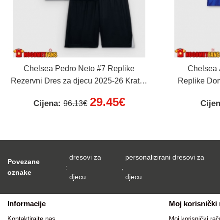
Chelsea Pedro Neto #7 Replike
Chelsea 
Rezervni Dres za djecu 2025-26 Kratak
Replike Dom
Rukav (+ Kratke hlače)
Kratak 
29.45€
Cijena:
Cije
96.13€
dresovi za
personalizirani dresovi za
Povezane
:
,
oznake
djecu
djecu
Informacije
Moj korisnički
Kontaktirajte nas
Moj korisnički rač