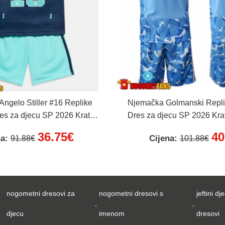
ngelo Stiller #16 Replike
Njemačka Golmanski Repli
res za djecu SP 2026 Kratak
Dres za djecu SP 2026 Kra
av (+ Kratke hlače)
Kratke hlače)
36.75€
40
na:
Cijena:
91.88€
101.88€
nogometni dresovi za
nogometni dresovi s
jeftini dje
,
,
djecu
imenom
dresovi