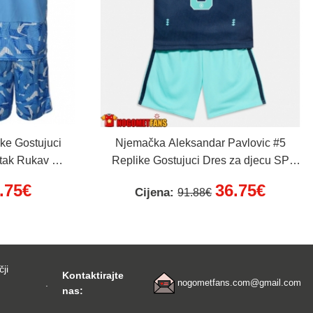
ke Gostujuci
Njemačka Aleksandar Pavlovic #5
tak Rukav (+
Replike Gostujuci Dres za djecu SP
2026 Kratak Rukav (+ Kratke hlače)
.75€
36.75€
Cijena:
91.88€
čji
Kontaktirajte
.
nogometfans.com@gmail.com
nas: