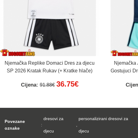
Njemačka Replike Domaci Dres za djecu
Njemačka A
SP 2026 Kratak Rukav (+ Kratke hlače)
Gostujuci D
Ruk
36.75€
Cijena:
Cije
91.88€
dresovi za
personalizirani dresovi za
Povezane
:
,
oznake
djecu
djecu