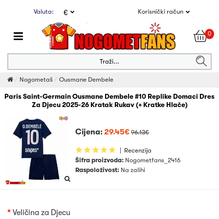
Valuta:
Korisnički račun
€
0
Traži...
Nogometaš
Ousmane Dembele
Paris Saint-Germain Ousmane Dembele #10 Replike Domaci Dres
Za Djecu 2025-26 Kratak Rukav (+ Kratke Hlače)
Cijena:
29.45€
96.13€
|
Recenzija
Šifra proizvoda:
Nogometfans_2416
Raspoloživost:
Na zalihi
Veličina za Djecu