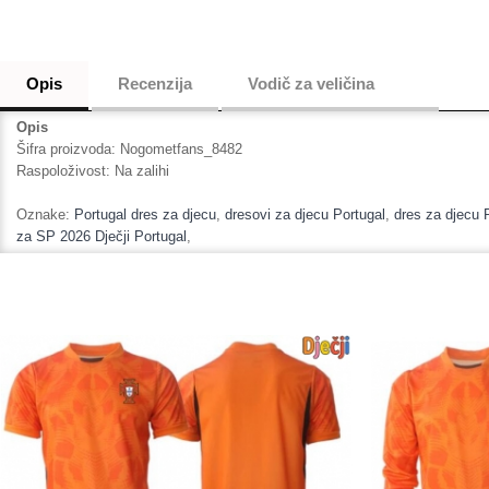
Opis
Recenzija
Vodič za veličina
Opis
Šifra proizvoda:
Nogometfans_8482
Raspoloživost:
Na zalihi
Oznake:
Portugal dres za djecu
,
dresovi za djecu Portugal
,
dres za djecu 
za SP 2026 Dječji Portugal
,