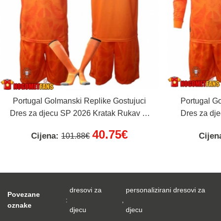
Portugal Golmanski Replike Gostujuci
Portugal G
Dres za djecu SP 2026 Kratak Rukav (+
Dres za dj
Kratke hlače)
40.75€
Cijena:
Cijen
101.88€
dresovi za
personalizirani dresovi za
Povezane
:
,
oznake
djecu
djecu