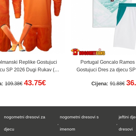
olmanski Replike Gostujuci
Portugal Goncalo Ramos 
ecu SP 2026 Dugi Rukav (+
Gostujuci Dres za djecu SP
Kratke hlače)
Rukav (+ Kratke hl
43.75€
36
a:
Cijena:
109.38€
91.88€
nogometni dresovi za
nogometni dresovi s
jeftini dje
,
,
djecu
imenom
dresovi