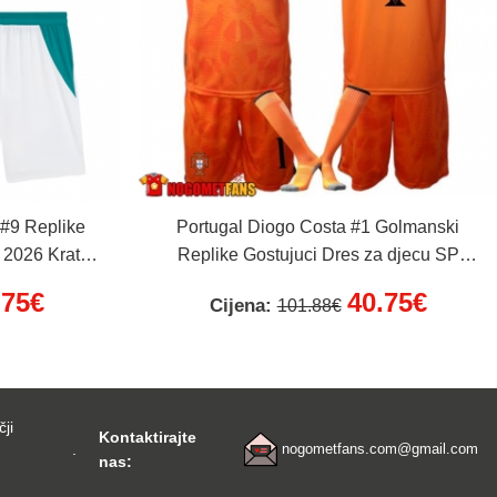
#9 Replike
Portugal Diogo Costa #1 Golmanski
 2026 Kratak
Replike Gostujuci Dres za djecu SP
ače)
2026 Kratak Rukav (+ Kratke hlače)
.75€
40.75€
Cijena:
101.88€
čji
Kontaktirajte
.
nogometfans.com@gmail.com
nas: